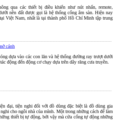
ông qua các thiết bị điều khiển như nút nhấn, remote,
í dưới nền đất được gọi là hệ thống cổng âm sàn. Hiện nay
 tại Việt Nam, nhất là tại thành phố Hồ Chí Minh tập trung
 mở cánh
đóng dựa vào các con lăn và hệ thống đường ray trượt dưới
 tác động đến động cơ chạy dựa trên dây răng cưa truyền.
ện đại, tiện nghi đối với đồ dùng đặc biệt là đồ dùng gia
n nghi cho ngôi nhà của mình. Một trong những cách để làm
những thiết bị tự động, bởi vậy mà cửa cổng tự động những