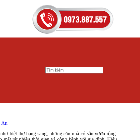
ệ An
n như biệt thự hạng sang, những căn nhà có sân vườn rộng.
mất rất nhiều thời gian và cồng kềnh với gia đình. Hiểu