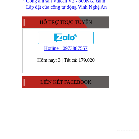
Cổng âm sàn Vulcan V2 - 800KG/ cánh
Lắp đặt cửa cổng tự động Vinh Nghệ An
HỖ TRỢ TRỰC TUYẾN
Hotline - 0973887557
Hôm nay:
3
|
Tất cả:
179,020
LIÊN KẾT FACEBOOK