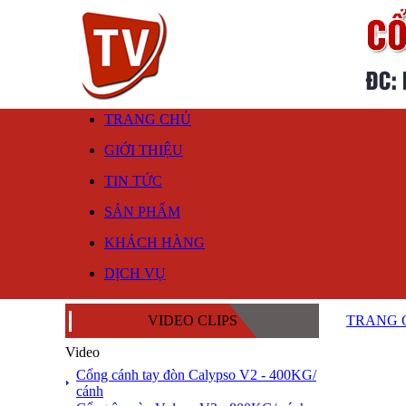
TRANG CHỦ
GIỚI THIỆU
TIN TỨC
SẢN PHẨM
KHÁCH HÀNG
DỊCH VỤ
VIDEO CLIPS
TRANG 
Video
Cổng cánh tay đòn Calypso V2 - 400KG/
cánh