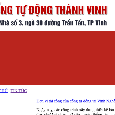
CHỦ
|
TIN TỨC
Đơn vị thi công cửa cổng tự động tại Vinh Ngh
Ngày nay, các công trình xây dựng thiết kế lớ
Các phương pháp mở cứa truyền thống làm cho 