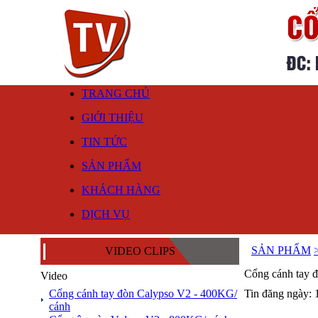
TRANG CHỦ
GIỚI THIỆU
TIN TỨC
SẢN PHẨM
KHÁCH HÀNG
DỊCH VỤ
SẢN PHẨM
VIDEO CLIPS
Cổng cánh tay 
Video
Cổng cánh tay đòn Calypso V2 - 400KG/
Tin đăng ngày: 
cánh