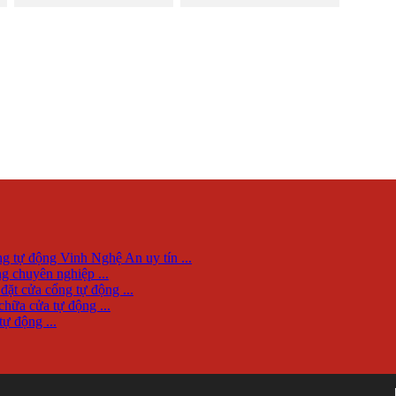
ng tự động Vinh Nghệ An uy tín ...
g chuyên nghiệp ...
đặt cửa cổng tự động ...
chữa cửa tự động ...
tự động ...