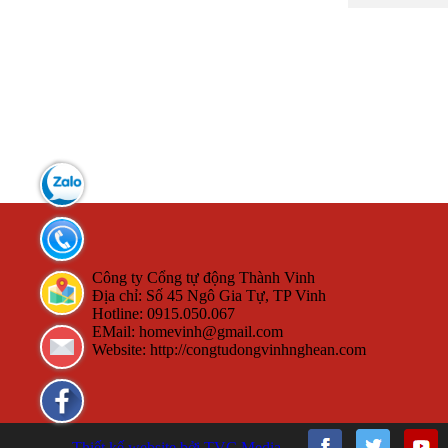
Zalo:
0915.050.067
Tel:
0915.050.067
Công ty Cổng tự động Thành Vinh
Liên
Địa chỉ: Số 45 Ngô Gia Tự, TP Vinh
Hotline: 0915.050.067
hệ
EMail:
homevinh@gmail.com
Website: http://congtudongvinhnghean.com
TecVina
Facebook
Thiết kế website bởi TVC Media