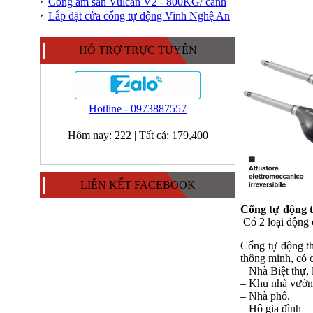
Cổng âm sàn Vulcan V2 - 800KG/ cánh
Lắp đặt cửa cổng tự động Vinh Nghệ An
HỖ TRỢ TRỰC TUYẾN
Hotline - 0973887557
Hôm nay:
222
|
Tất cả:
179,400
LIÊN KẾT FACEBOOK
Cổng tự động
Có 2 loại động
Cổng tự động t
thông minh, có c
– Nhà Biệt thự, 
– Khu nhà vườn
– Nhà phố.
– Hộ gia đình