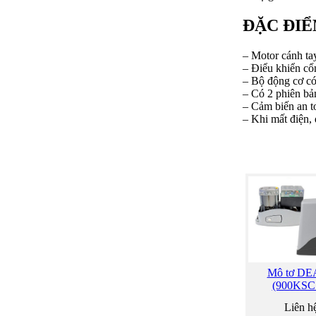
ĐẶC ĐIỂ
– Motor cánh t
– Điểu khiển cổ
– Bộ động cơ có 
– Có 2 phiên bả
– Cảm biến an to
– Khi mất điện,
Mô tơ DE
(900KSC
Liên hệ