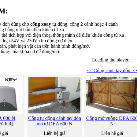
M:
ay đòn dùng cho
cổng xoay
tự động, cổng 2 cánh hoặc 4 cánh
ng bằng nút bấm điều khiển từ xa
thể tích hợp với điện thoại thông minh để điều khiển cổng từ xa
n loại 24V và 230V cho động cơ điện.
àn, phát hiện vật cản trên hành trình đóng/mở.
 dùng chìa khóa cơ để đóng/mở.
Loading the player...
<< Cổng cánh tay đòn >>
A 600 N
Cổng tự động cánh tay đòn
Cổng mở vuông DEA 60
52KR)
mô tơ DEA 600 N
N
 giá
Liên hệ giá
Liên hệ giá