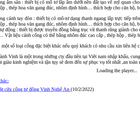
ng âm sàn : thiết bị có mô tơ lắp âm dưới nền đất tạo vẽ mỹ quan ch
hộp , thép hoa văn gang đúc, nhôm định hình… thích hợp cho căn hộ, b
g cánh tay đòn : thiết bị có mô-tơ dạng thanh ngang lắp trực tiếp tr
hộp , thép hoa văn gang đúc, nhôm định hình… thích hợp cho căn hộ, b
tự động : thiết bị được truyền đồng bằng trục vít thanh răng giành cho
 Vật liệu cánh cổng có thể bằng nhôm đúc cao cấp , thép hộp , thép
ó một số loại cổng đặc biệt khác nếu quý khách có nhu cầu xin liên hệ c
nh Vinh là một trong những cty đầu tiên tại Viêt nam nhập khẩu, cung
t giàu kinh nghiệm và tận tụy sẽ đem đến sự phục vụ tốt nhất ,an toàn n
Loading the player...
khác:
ặt cửa cổng tự động Vinh Nghệ An
(10/2/2022)