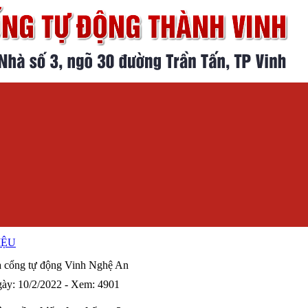
IỆU
a cổng tự động Vinh Nghệ An
gày: 10/2/2022 - Xem: 4901