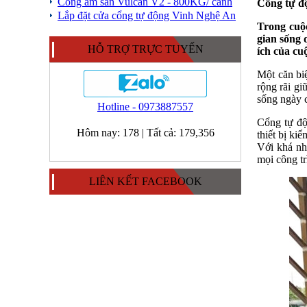
Cổng âm sàn Vulcan V2 - 800KG/ cánh
Cổng tự độ
Lắp đặt cửa cổng tự động Vinh Nghệ An
Trong cuộc
gian sống 
HỖ TRỢ TRỰC TUYẾN
ích của cu
Một căn biệ
rộng rãi gi
sống ngày 
Hotline - 0973887557
Cổng tự độ
Hôm nay:
178
|
Tất cả:
179,356
thiết bị ki
Với khá nh
mọi công t
LIÊN KẾT FACEBOOK