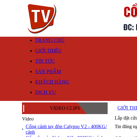
TRANG CHỦ
GIỚI THIỆU
TIN TỨC
SẢN PHẨM
KHÁCH HÀNG
DỊCH VỤ
GIỚI TH
VIDEO CLIPS
Lắp đặt cử
Video
Cổng cánh tay đòn Calypso V2 - 400KG/
Tin đăng n
cánh