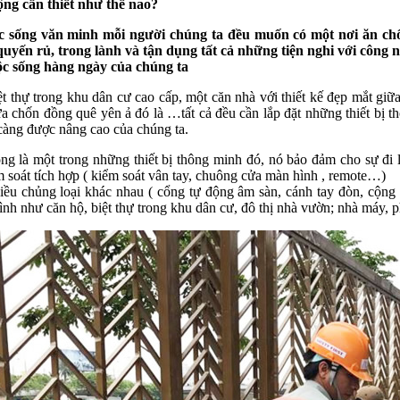
ng cần thiết như thế nao?
 sống văn minh mỗi người chúng ta đều muốn có một nơi ăn chốn
quyến rủ, trong lành và tận dụng tất cả những tiện nghi với công n
ộc sống hàng ngày của chúng ta
t thự trong khu dân cư cao cấp, một căn nhà với thiết kế đẹp mắt giữ
ữa chốn đồng quê yên ả đó là …tất cả đều cần lắp đặt những thiết bị
càng được nâng cao của chúng ta.
ng là một trong những thiết bị thông minh đó, nó bảo đảm cho sự đi
ểm soát tích hợp ( kiểm soát vân tay, chuông cửa màn hình , remote…)
iều chủng loại khác nhau ( cổng tự động âm sàn, cánh tay đòn, cộng
rình như căn hộ, biệt thự trong khu dân cư, đô thị nhà vườn; nhà máy