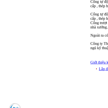
Cổng tự độ
cấp , thép 
Cổng tự độn
cấp , thép 
Cổng trượt 
nhà xưởng…
​Ngoài ra c
Công ty Thà
ngủ kỹ thuậ
Giới thiệu 
Lắp đ